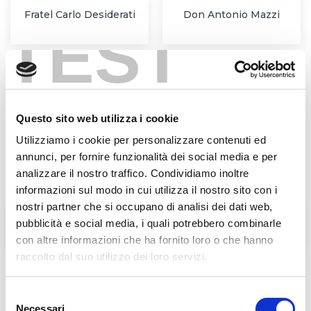
Fratel Carlo Desiderati
Don Antonio Mazzi
TEST
Questo sito web utilizza i cookie
Utilizziamo i cookie per personalizzare contenuti ed
annunci, per fornire funzionalità dei social media e per
analizzare il nostro traffico. Condividiamo inoltre
informazioni sul modo in cui utilizza il nostro sito con i
nostri partner che si occupano di analisi dei dati web,
L'Agorà nelle Filippine
BENEDIZIONE DELLE
pubblicità e social media, i quali potrebbero combinarle
LAMPADE DELL'AGORA'
con altre informazioni che ha fornito loro o che hanno
raccolto dal suo utilizzo dei loro servizi.
Selezione
Links in evidenza
Necessari