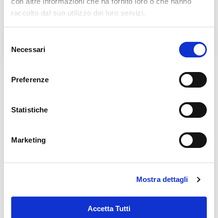
con altre informazioni che ha fornito loro o che hanno
raccolto dal suo utilizzo dei loro servizi.
Selezione
L'Agorà nelle Filippine
BENEDIZIONE DELLE
LAMPADE DELL'AGORA'
Necessari
del
consenso
Preferenze
Links in evidenza
Statistiche
Marketing
Mostra dettagli
Accetta Tutti