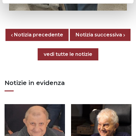
Posts nav
Notizia precedente
Previous page
Next page
Notizia successiva
Tutte le notizie
vedi tutte le notizie
Notizie in evidenza