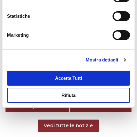
Statistiche
Marketing
Mostra dettagli
Accetta Tutti
Rifiuta
Posts nav
Notizia precedente
Previous page
Next page
Notizia successiva
Tutte le notizie
vedi tutte le notizie