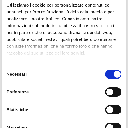
MERCOLEDÌ 9 AGOSTO 2023
Utilizziamo i cookie per personalizzare contenuti ed
Il Casante in Brasile
annunci, per fornire funzionalità dei social media e per
analizzare il nostro traffico. Condividiamo inoltre
informazioni sul modo in cui utilizza il nostro sito con i
nostri partner che si occupano di analisi dei dati web,
GIOVEDÌ 12 GENNAIO 2023
pubblicità e social media, i quali potrebbero combinarle
con altre informazioni che ha fornito loro o che hanno
Assemblee in Brasile
raccolto dal suo utilizzo dei loro servizi.
Selezione
Necessari
del
GIOVEDÌ 5 GENNAIO 2023
consenso
Il Casante in visita a Rio Grande
Preferenze
Statistiche
MARTEDÌ 30 AGOSTO 2022
25° anniversario dell'ospedale di
Marituba
Marketing