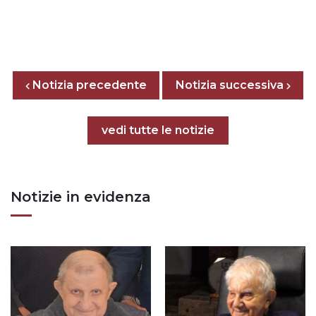
Posts nav
Notizia precedente
Previous page
Next page
Notizia successiva
Tutte le notizie
vedi tutte le notizie
Notizie in evidenza