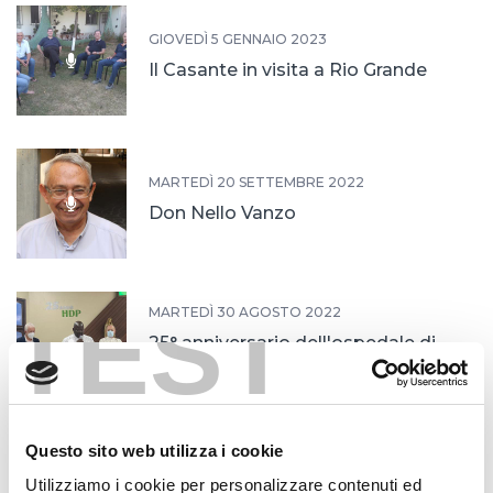
GIOVEDÌ 5 GENNAIO 2023
Il Casante in visita a Rio Grande
MARTEDÌ 20 SETTEMBRE 2022
Don Nello Vanzo
TEST
MARTEDÌ 30 AGOSTO 2022
25° anniversario dell'ospedale di
Marituba
Questo sito web utilizza i cookie
MARTEDÌ 13 APRILE 2021
Un nuovo diacono nella
Utilizziamo i cookie per personalizzare contenuti ed