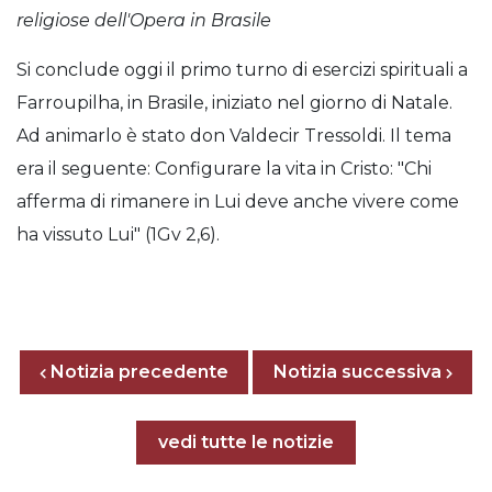
religiose dell'Opera in Brasile
Si conclude oggi il primo turno di esercizi spirituali a
Farroupilha, in Brasile, iniziato nel giorno di Natale.
Ad animarlo è stato don Valdecir Tressoldi. Il tema
era il seguente: Configurare la vita in Cristo: "Chi
afferma di rimanere in Lui deve anche vivere come
ha vissuto Lui" (1Gv 2,6).
Posts nav
Notizia precedente
Previous page
Next page
Notizia successiva
Tutte le notizie
vedi tutte le notizie