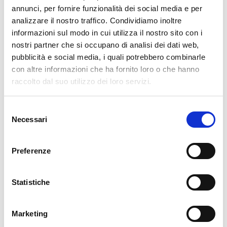
delegazione M. Aparecida
annunci, per fornire funzionalità dei social media e per
analizzare il nostro traffico. Condividiamo inoltre
informazioni sul modo in cui utilizza il nostro sito con i
nostri partner che si occupano di analisi dei dati web,
VENERDÌ 1 GENNAIO 2021
pubblicità e social media, i quali potrebbero combinarle
PRIMA PROFESSIONE IN BRASILE
con altre informazioni che ha fornito loro o che hanno
raccolto dal suo utilizzo dei loro servizi.
Selezione
Necessari
SABATO 26 DICEMBRE 2020
del
consenso
ESERCIZI SPIRITUALI IN BRASILE
Preferenze
Statistiche
LUNEDÌ 12 OTTOBRE 2020
Inaugurazione a Marituba
Marketing