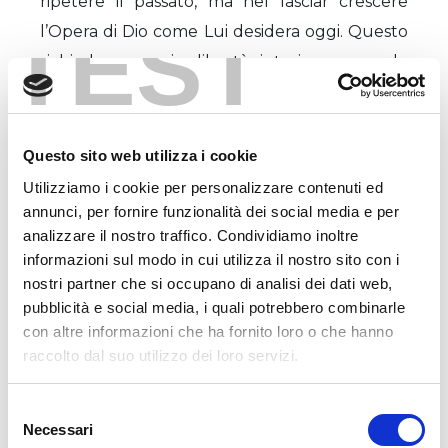
ripetere il passato, ma nel lasciar crescere
TEST
l’Opera di Dio come Lui desidera oggi. Questo
richiede coraggio, libertà interiore, sguardo
spirituale: richiede di credere che Dio
continua a generare futuro attraverso le
strade umili della carità, della fraternità,
Questo sito web utilizza i cookie
dell’ascolto, della vicinanza ai più piccoli.
Utilizziamo i cookie per personalizzare contenuti ed
annunci, per fornire funzionalità dei social media e per
analizzare il nostro traffico. Condividiamo inoltre
Per questo, in questo 118º anniversario,
informazioni sul modo in cui utilizza il nostro sito con i
rinnovo il mio grazie e il mio invito:
nostri partner che si occupano di analisi dei dati web,
a credere più alla Provvidenza che ai nostri
pubblicità e social media, i quali potrebbero combinarle
timori,
con altre informazioni che ha fornito loro o che hanno
raccolto dal suo utilizzo dei loro servizi.
a camminare insieme come famiglia e non
come individui sparsi,
Selezione
a lasciarci condurre dallo Spirito anche
Necessari
del