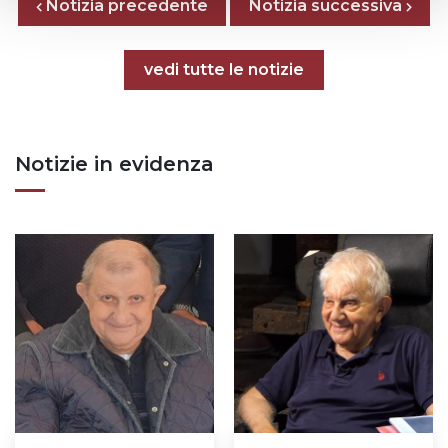
Posts nav
Notizia precedente
Previous page
Next page
Notizia successiva
Tutte le notizie
vedi tutte le notizie
Notizie in evidenza