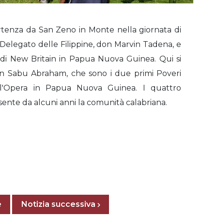
rtenza da San Zeno in Monte nella giornata di
 Delegato delle Filippine, don Marvin Tadena, e
a di New Britain in Papua Nuova Guinea. Qui si
n Sabu Abraham, che sono i due primi Poveri
dell'Opera in Papua Nuova Guinea. I quattro
ente da alcuni anni la comunità calabriana.
Posts navigation
e
Previous page
Next page
Notizia successiva