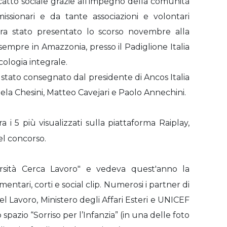
catto sociale grazie all’impegno della comunità
missionari e da tante associazioni e volontari
 era stato presentato lo scorso novembre alla
empre in Amazzonia, presso il Padiglione Italia
cologia integrale.
 stato consegnato dal presidente di Ancos Italia
ela Chesini, Matteo Cavejari e Paolo Annechini.
 i 5 più visualizzati sulla piattaforma Raiplay,
del concorso.
ersità Cerca Lavoro" e vedeva quest'anno la
mentari, corti e social clip. Numerosi i partner di
del Lavoro, Ministero degli Affari Esteri e UNICEF
o spazio “Sorriso per l’Infanzia” (in una delle foto