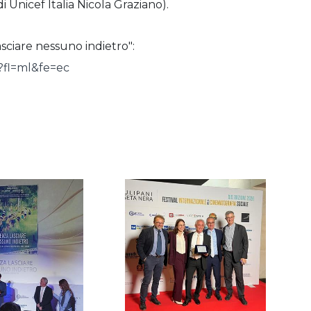
 Unicef Italia Nicola Graziano).
ciare nessuno indietro":
?fl=ml&fe=ec