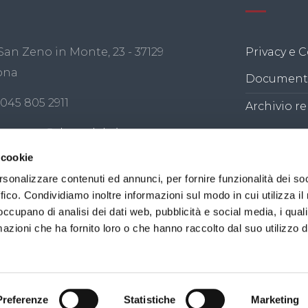
San Zeno in Monte, 23 - 37129
Privacy e C
ona
Documenti
 045 805 2911
Archivio re
master@doncalabria.net
 cookie
 Servi della Divina Provvidenza- Istituto Don Calabria - 
rsonalizzare contenuti ed annunci, per fornire funzionalità dei so
ffico. Condividiamo inoltre informazioni sul modo in cui utilizza il 
iscale 00280090234. PEC:
economatogenerale@pec.donca
 occupano di analisi dei dati web, pubblicità e social media, i qual
azioni che ha fornito loro o che hanno raccolto dal suo utilizzo d
am
youtube
Preferenze
Statistiche
Marketing