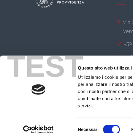
Via 
Ver
+39
TEST
web
Questo sito web utilizza i
Congregazione Poveri
Utilizziamo i cookie per pe
per analizzare il nostro tra
Codice f
con i nostri partner che si
combinarle con altre inform
servizi.
Selezione
facebook
twitter
instagr
Necessari
del